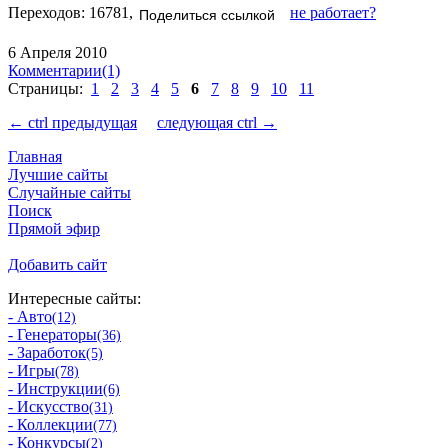
Переходов: 16781,
не работает?
Поделиться ссылкой
6 Апреля 2010
Комментарии(1)
Страницы:
1
2
3
4
5
6
7
8
9
10
11
← ctrl предыдущая
следующая ctrl →
Главная
Лучшие сайты
Случайные сайты
Поиск
Прямой эфир
Добавить сайт
Интересные сайты:
- Авто
(12)
- Генераторы
(36)
- Заработок
(5)
- Игры
(78)
- Инструкции
(6)
- Искусство
(31)
- Коллекции
(77)
- Конкурсы
(2)