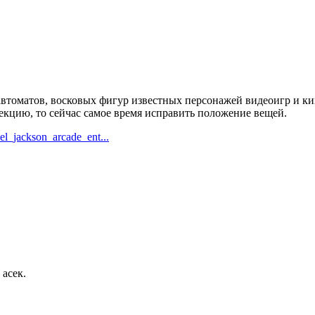
втоматов, восковых фигур известных персонажей видеоигр и к
екцию, то сейчас самое время исправить положение вещей.
l_jackson_arcade_ent...
асек.