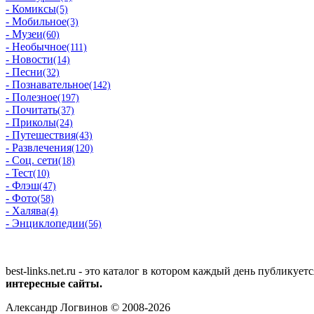
- Комиксы
(5)
- Мобильное
(3)
- Музеи
(60)
- Необычное
(111)
- Новости
(14)
- Песни
(32)
- Познавательное
(142)
- Полезное
(197)
- Почитать
(37)
- Приколы
(24)
- Путешествия
(43)
- Развлечения
(120)
- Соц. сети
(18)
- Тест
(10)
- Флэш
(47)
- Фото
(58)
- Халява
(4)
- Энциклопедии
(56)
best-links.net.ru - это каталог в котором каждый день публик
интересные сайты.
Александр Логвинов © 2008-2026