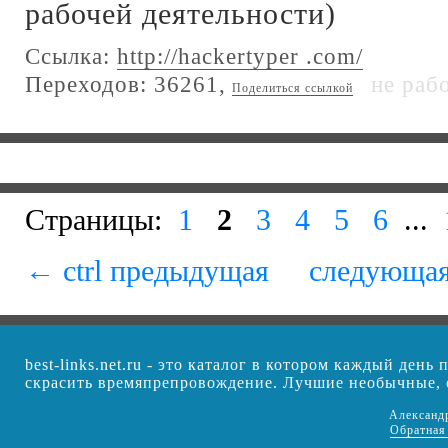
рабочей деятельности)
Ссылка:
http://hackertyper .com/
Переходов: 36261,
не раб
Поделиться ссылкой
Страницы:
1
2
3
4
5
6
...
← ctrl предыдущая
следующая
best-links.net.ru - это каталог в котором каждый ден
скрасить времяпрепровождение. Лучшие необычные,
Александ
Обратная