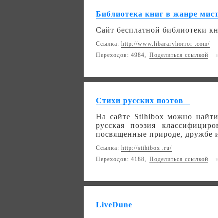
Библиотека книг в жанре мис
Cайт бесплатной библиотеки кн
Ссылка:
http://www.libararyhorror .com/
Переходов: 4984,
Поделиться ссылкой
Стихи русских поэтов
На сайте Stihibox можно найт
русская поэзия классифицир
посвященные природе, дружбе и
Ссылка:
http://stihibox .ru/
Переходов: 4188,
Поделиться ссылкой
LiveDune