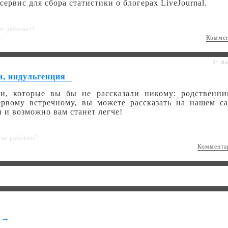
ервис для сбора статистики о блогерах LiveJournal.
не работает?
Комме
21 Ян
, индульгенция
и, которые вы бы не рассказали никому: родственни
ервому встречному, вы можете рассказать на нашем са
 и возможно вам станет легче!
не работает?
Коммента
l →