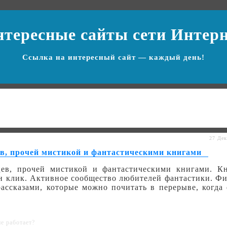
нтересные сайты
сети Интер
Ссылка на
интересный сайт
— каждый день!
ь
27 Дек
ев, прочей мистикой и фантастическими книгами
ев, прочей мистикой и фантастическими книгами. К
ин клик. Активное сообщество любителей фантастики. Ф
ассказами, которые можно почитать в перерыве, когда 
не работает?