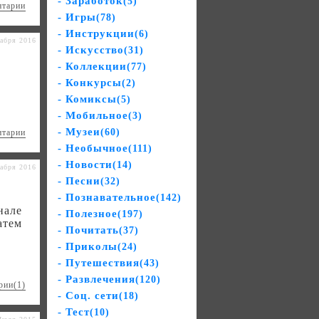
- Заработок
(5)
нтарии
- Игры
(78)
- Инструкции
(6)
абря 2016
- Искусство
(31)
- Коллекции
(77)
- Конкурсы
(2)
- Комиксы
(5)
- Мобильное
(3)
- Музеи
(60)
нтарии
- Необычное
(111)
- Новости
(14)
абря 2016
- Песни
(32)
- Познавательное
(142)
нале
- Полезное
(197)
атем
- Почитать
(37)
- Приколы
(24)
- Путешествия
(43)
- Развлечения
(120)
рии(1)
- Соц. сети
(18)
- Тест
(10)