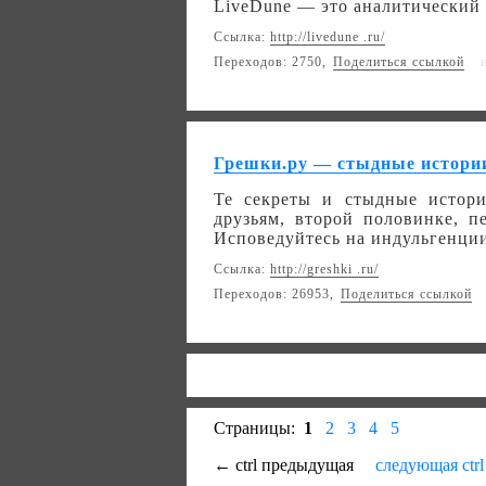
LiveDune — это аналитический с
Ссылка:
http://livedune .ru/
Переходов: 2750,
Поделиться ссылкой
Грешки.ру — стыдные истории
Те секреты и стыдные истори
друзьям, второй половинке, п
Исповедуйтесь на индульгенции
Ссылка:
http://greshki .ru/
Переходов: 26953,
Поделиться ссылкой
Страницы:
1
2
3
4
5
← ctrl предыдущая
следующая ctr