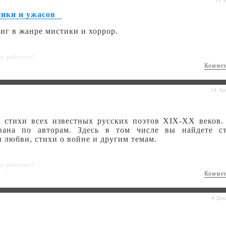
11 
тики и ужасов
иг в жанре мистики и хоррор.
не работает?
Комме
24 Ап
и стихи всех известных русских поэтов XIX-XX веков.
ована по авторам. Здесь в том числе вы найдете с
 любви, стихи о войне и другим темам.
не работает?
Комме
4 Дек