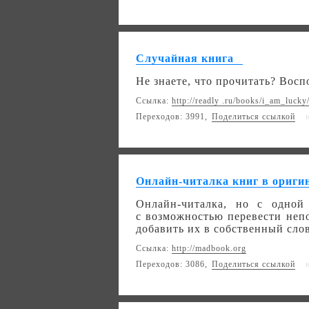
Случайная книга
Не знаете, что прочитать? Восп
Ссылка:
http://readly .ru/books/i_am_lucky
Переходов: 3991,
Поделиться ссылкой
Онлайн-читалка книг в ориги
Онлайн-читалка, но с одно
с возможностью перевести неп
добавить их в собственный сло
Ссылка:
http://madbook.org
Переходов: 3086,
Поделиться ссылкой