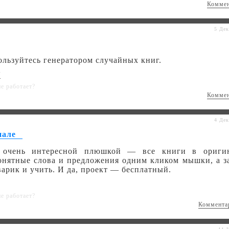
Комме
5 Дек
ользуйтесь генератором случайных книг.
/
не работает?
Комме
4 Дек
нале
й очень интересной плюшкой — все книги в ориги
онятные слова и предложения одним кликом мышки, а з
варик и учить. И да, проект — бесплатный.
не работает?
Коммента