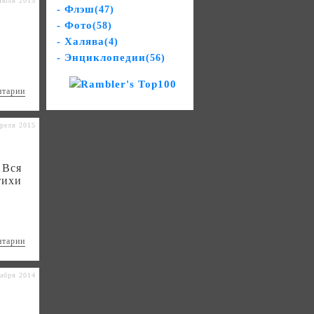
Июля 2015
- Флэш
(47)
- Фото
(58)
- Халява
(4)
- Энциклопедии
(56)
нтарии
реля 2015
 Вся
тихи
нтарии
абря 2014