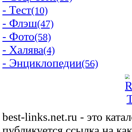
- Тест
(10)
- Флэш
(47)
- Фото
(58)
- Халява
(4)
- Энциклопедии
(56)
best-links.net.ru - это ка
публикуется ссылка на ка