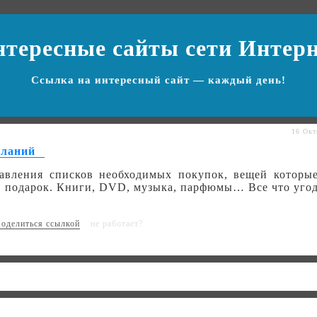
нтересные сайты
сети Интер
Ссылка на
интересный сайт
— каждый день!
16 Окт
еланий
тавления списков необходимых покупок, вещей которы
в подарок. Книги, DVD, музыка, парфюмы… Все что уго
не работает?
оделиться ссылкой