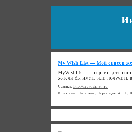
И
My Wish List — Мой список ж
MyWishList — cервис для сос
хотели бы иметь или получить 
Ссылка:
http://mywishlist .ru
Категория:
Полезное
, Переходов: 4931,
П