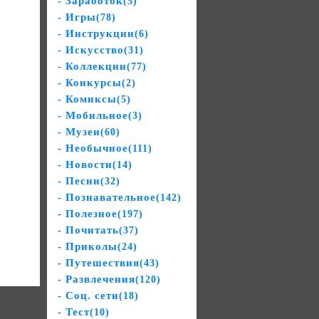
- Заработок
(5)
- Игры
(78)
- Инструкции
(6)
- Искусство
(31)
- Коллекции
(77)
- Конкурсы
(2)
- Комиксы
(5)
- Мобильное
(3)
- Музеи
(60)
- Необычное
(111)
- Новости
(14)
- Песни
(32)
- Познавательное
(142)
- Полезное
(197)
- Почитать
(37)
- Приколы
(24)
- Путешествия
(43)
- Развлечения
(120)
- Соц. сети
(18)
- Тест
(10)