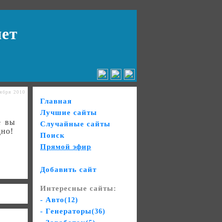
нет
ября 2010
Главная
Лучшие сайты
е вы
Случайные сайты
дно!
Поиск
Прямой эфир
Добавить сайт
Интересные сайты:
- Авто
(12)
- Генераторы
(36)