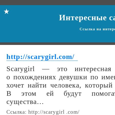
Интересные с
Ссылка на
интер
http://scarygirl.com/
Scarygirl — это интересная
о похождениях девушки по имен
хочет найти человека, который 
В этом ей будут помогат
существа…
Ссылка:
http://scarygirl .com/