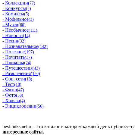
- Коллекции
(77)
- Конкурсы
(2)
- Комиксы
(5)
- Мобильное
(3)
- Музеи
(60)
- Необычное
(111)
- Новости
(14)
- Песни
(32)
- Познавательное
(142)
- Полезное
(197)
- Почитать
(37)
- Приколы
(24)
- Путешествия
(43)
- Развлечения
(120)
- Соц. сети
(18)
- Тест
(10)
- Флэш
(47)
- Фото
(58)
- Халява
(4)
- Энциклопедии
(56)
best-links.net.ru - это каталог в котором каждый день публик
интересные сайты.