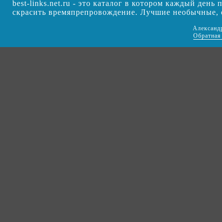
best-links.net.ru - это каталог в котором каждый ден
скрасить времяпрепровождение. Лучшие необычные,
Александ
Обратная