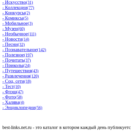
- Искусство
(31)
- Коллекции
(77)
- Конкурсы
(2)
- Комиксы
(5)
- Мобильное
(3)
- Музеи
(60)
- Необычное
(111)
- Новости
(14)
- Песни
(32)
- Познавательное
(142)
- Полезное
(197)
- Почитать
(37)
- Приколы
(24)
- Путешествия
(43)
- Развлечения
(120)
- Соц. сети
(18)
- Тест
(10)
- Флэш
(47)
- Фото
(58)
- Халява
(4)
- Энциклопедии
(56)
best-links.net.ru - это каталог в котором каждый день публик