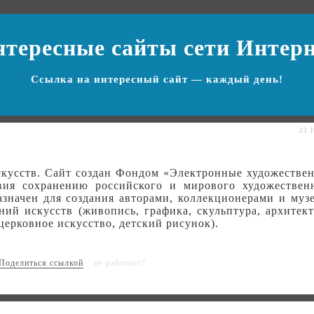
нтересные сайты
сети Интер
Ссылка на
интересный сайт
— каждый день!
22 
скусств. Сайт создан Фондом «Электронные художестве
вия сохранению российского и мирового художествен
азначен для создания авторами, коллекционерами и муз
ий искусств (живопись, графика, скульптура, архитект
церковное искусство, детский рисунок).
не работает?
Поделиться ссылкой