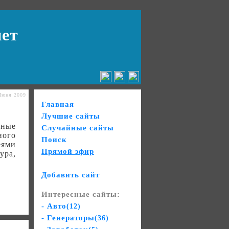
нет
Июня 2009
Главная
Лучшие сайты
нные
Случайные сайты
ного
Поиск
еями
Прямой эфир
ура,
Добавить сайт
Интересные сайты:
- Авто
(12)
- Генераторы
(36)