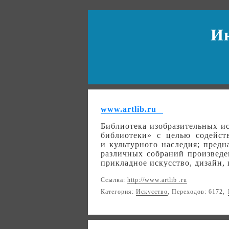
И
www.artlib.ru
Библиотека изобразительных и
библиотеки» с целью содейст
и культурного наследия; предн
различных собраний произведен
прикладное искусство, дизайн, 
Ссылка:
http://www.artlib .ru
Категория:
Искусство
, Переходов: 6172,