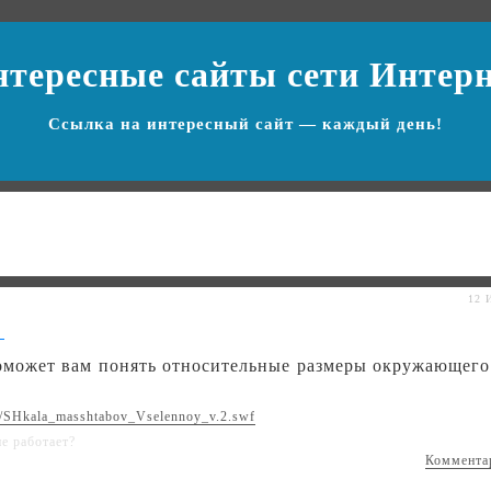
нтересные сайты
сети Интер
Ссылка на
интересный сайт
— каждый день!
12 
может вам понять относительные размеры окружающего
066/SHkala_masshtabov_Vselennoy_v.2.swf
не работает?
Коммента