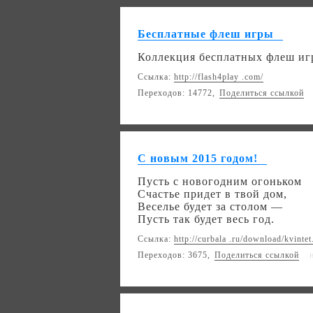
Бесплатные флеш игры
Коллекция бесплатных флеш игр
Ссылка:
http://flash4play .com/
Переходов: 14772,
Поделиться ссылкой
С новым 2015 годом!
Пусть с новогодним огоньком
Счастье придет в твой дом,
Веселье будет за столом —
Пусть так будет весь год.
Ссылка:
http://curbala .ru/download/kvinte
Переходов: 3675,
Поделиться ссылкой