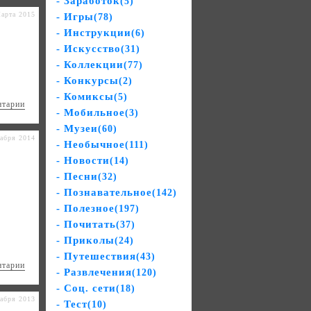
- Заработок
(5)
арта 2015
- Игры
(78)
- Инструкции
(6)
- Искусство
(31)
- Коллекции
(77)
- Конкурсы
(2)
- Комиксы
(5)
нтарии
- Мобильное
(3)
- Музеи
(60)
абря 2014
- Необычное
(111)
- Новости
(14)
- Песни
(32)
- Познавательное
(142)
- Полезное
(197)
- Почитать
(37)
- Приколы
(24)
- Путешествия
(43)
нтарии
- Развлечения
(120)
- Соц. сети
(18)
абря 2013
- Тест
(10)