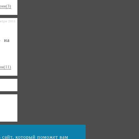
рии(3)
ября 2011
о на
ии(11)
дь сайт, который поможет вам