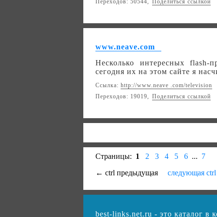
Переходов: 50544,
Поделиться ссылкой
www.neave.com
Несколько интересных flash-
сегодня их на этом сайте я нас
Ссылка:
http://www.neave .com/television
Переходов: 19019,
Поделиться ссылкой
Страницы:
1
2
3
4
5
6
...
7
← ctrl предыдущая
следующая ctr
best-links.net.ru - это каталог