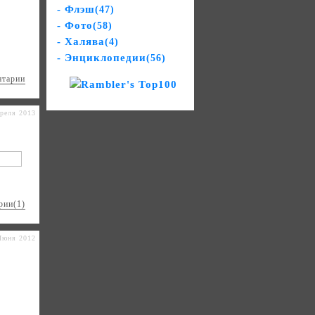
- Флэш
(47)
- Фото
(58)
- Халява
(4)
- Энциклопедии
(56)
нтарии
реля 2013
рии(1)
Июня 2012