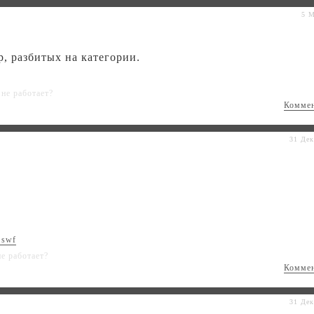
5 М
, разбитых на категории.
не работает?
Комме
31 Дек
t.swf
не работает?
Комме
31 Дек