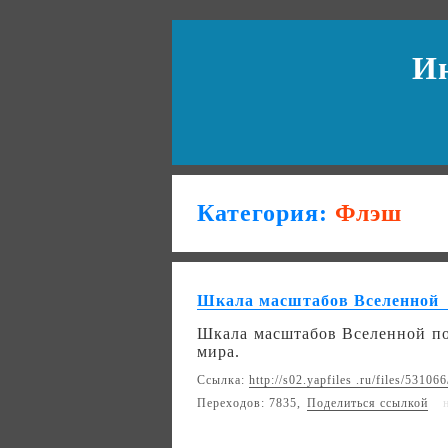
И
Категория:
Флэш
Шкала масштабов Вселенной
Шкала масштабов Вселенной по
мира.
Ссылка:
http://s02.yapfiles .ru/files/531
Переходов: 7835,
Поделиться ссылкой