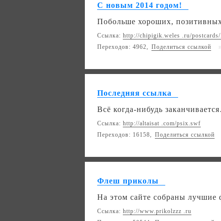
С новым 2014 годом!
Побольше хороших, позитивных 
Ссылка:
http://chipigik.weles .ru/postcar
Переходов: 4962,
Поделиться ссылкой
Последняя ссылка
Всё когда-нибудь заканчиваетс
Ссылка:
http://altaisat .com/psix.swf
Переходов: 16158,
Поделиться ссылкой
Флеш приколы
На этом сайте собраны лучшие
Ссылка:
http://www.prikolzzz .ru