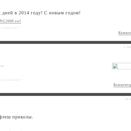
дней в 2014 году! С новым годом!
ds/NG2008.swf
не работает?
Комме
1 Ап
я…
не работает?
Коммента
20 
 флеш приколы.