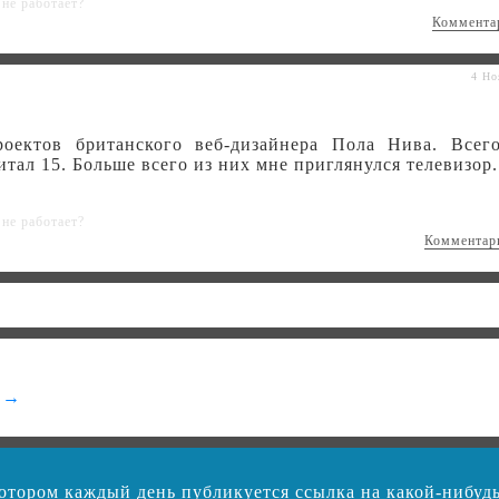
не работает?
Коммента
4 Но
проектов британского веб-дизайнера Пола Нива. Всег
читал 15. Больше всего из них мне приглянулся телевизор.
не работает?
Комментар
l →
 в котором каждый день публикуется ссылка на какой-нибу