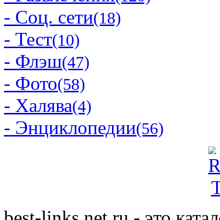
- Соц. сети
(18)
- Тест
(10)
- Флэш
(47)
- Фото
(58)
- Халява
(4)
- Энциклопедии
(56)
best-links.net.ru - это ка