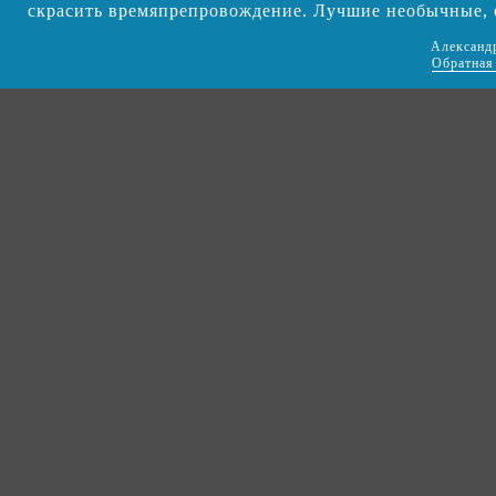
скрасить времяпрепровождение. Лучшие необычные,
Александ
Обратная