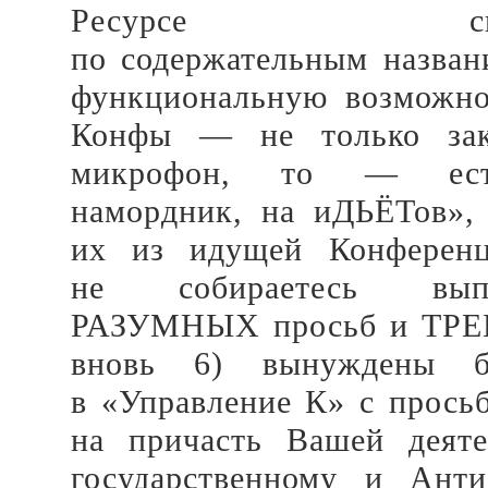
Ресурсе скайп-к
по содержательным назван
функциональную возможно
Конфы — не только зак
микрофон, то — есть
намордник, на иДЬЁТов»,
их из идущей Конферен
не собираетесь вып
РАЗУМНЫХ просьб и ТРЕ
вновь 6) вынуждены бу
в «Управление К» с прось
на причасть Вашей деят
государственному и Анти